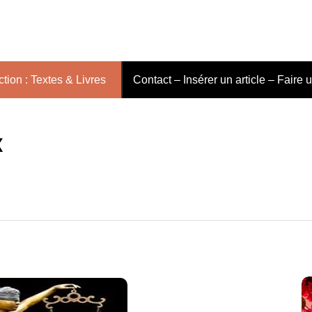
tion : Textes & Livres
Contact – Insérer un article – Faire 
x