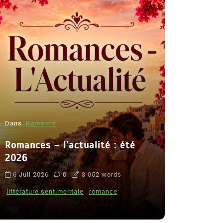
Dans
Romance
Romances – l’actualité : été
Dans
Thriller
2026
Le coupab
6 Juil 2026
0
3 052 words
de Clara 
littérature sentimentale
romance
8 Juil 2026