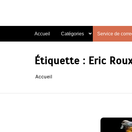
Aller
au
contenu
Accueil
Catégories
Service de correc
Étiquette :
Eric Rou
Accueil