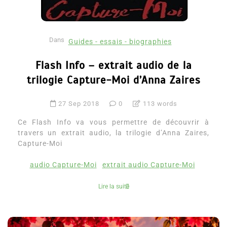
Dans
Guides - essais - biographies
Flash Info – extrait audio de la
trilogie Capture-Moi d’Anna Zaires
27 Sep 2018
0
113 words
Ce Flash Info va vous permettre de découvrir à
travers un extrait audio, la trilogie d’Anna Zaires,
Capture-Moi
audio Capture-Moi
extrait audio Capture-Moi
Lire la suite