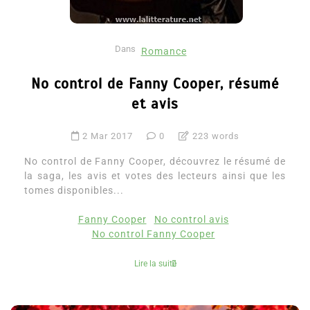
Dans
Romance
No control de Fanny Cooper, résumé
et avis
2 Mar 2017
0
223 words
No control de Fanny Cooper, découvrez le résumé de
la saga, les avis et votes des lecteurs ainsi que les
tomes disponibles...
Fanny Cooper
No control avis
No control Fanny Cooper
Lire la suite