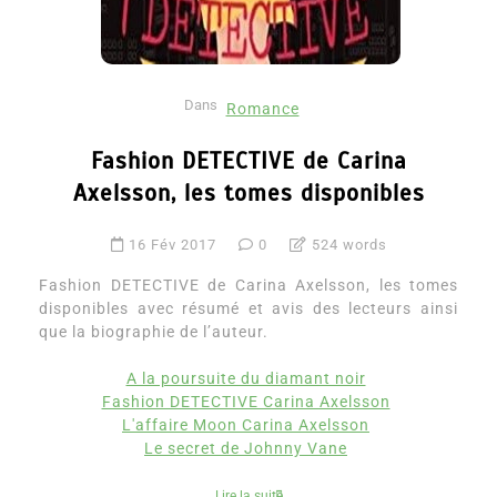
Dans
Romance
Fashion DETECTIVE de Carina
Axelsson, les tomes disponibles
16 Fév 2017
0
524 words
Fashion DETECTIVE de Carina Axelsson, les tomes
disponibles avec résumé et avis des lecteurs ainsi
que la biographie de l’auteur.
A la poursuite du diamant noir
Fashion DETECTIVE Carina Axelsson
L'affaire Moon Carina Axelsson
Le secret de Johnny Vane
Lire la suite