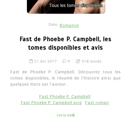
Dans
Romance
Fast de Phoebe P. Campbell, les
tomes disponibles et avis
21 Avr 2017
0
318 words
Fast de Phoebe P. Campbell. Découvrez tous les
tomes disponibles, le résumé de l’histoire ainsi que
quelques mots sur l’auteur.
Fast Phoebe P. Campbell
Fast Phoebe P. Campbell avis
Fast roman
Lire la suite