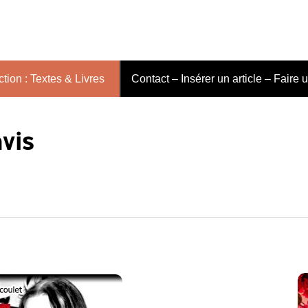
tion : Textes & Livres
Contact – Insérer un article – Faire 
avis