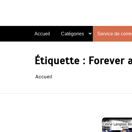
Aller
au
contenu
Accueil
Catégories
Service de correc
Étiquette :
Forever 
Accueil