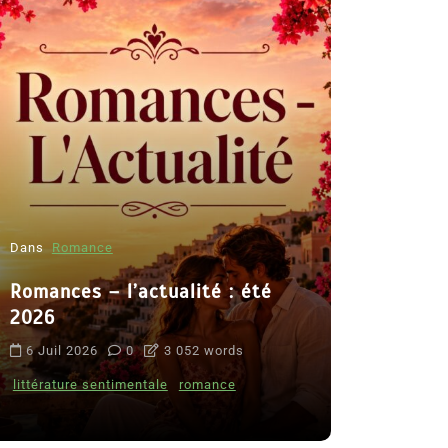
Dans
Romance
Romances – l’actualité : été
Dans
Thriller
2026
Le coupab
6 Juil 2026
0
3 052 words
de Clara 
littérature sentimentale
romance
8 Juil 2026