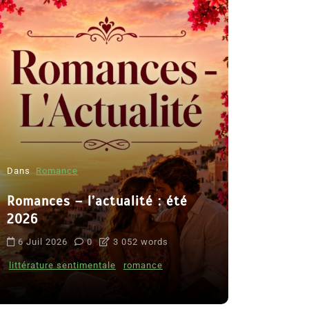
Dans
Romance
Romances – l’actualité : été
Dans
Thriller
2026
Le coupab
6 Juil 2026
0
3 052 words
de Clara 
littérature sentimentale
romance
8 Juil 2026