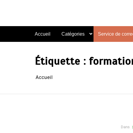
Aller
au
contenu
Accueil
Catégories
Service de correc
Étiquette :
formatio
Accueil
Dans