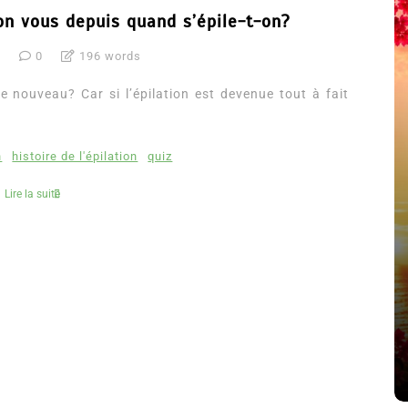
lon vous depuis quand s’épile-t-on?
5
0
196 words
e nouveau? Car si l’épilation est devenue tout à fait
n
histoire de l'épilation
quiz
Lire la suite
été
Dans
Thriller
Le coupable n’est pas Camille
de Clara Delcourt
8 Juil 2026
0
4 779 words