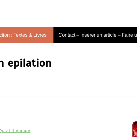
tion : Textes & Livres
Contact – Insérer un article – Faire 
n epilation
Quiz Littérature