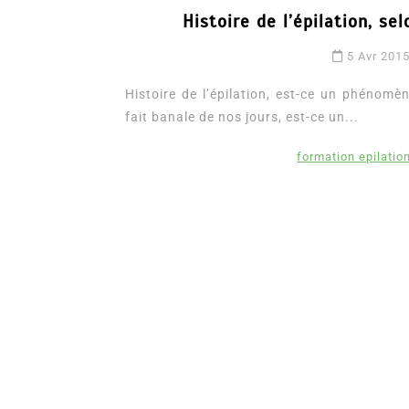
Histoire de l’épilation, se
5 Avr 201
Histoire de l’épilation, est-ce un phénomèn
fait banale de nos jours, est-ce un...
formation epilatio
Dans
Romance
Romances – l’actualité : 
2026
6 Juil 2026
0
3 052 words
littérature sentimentale
romance