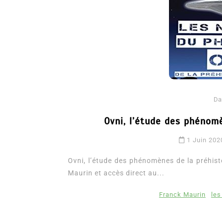
Da
Ovni, l’étude des phénomè
Dans
Romance
1 Juin 202
Romances – l’actualité : 
2026
Ovni, l’étude des phénomènes de la préhisto
Maurin et accès direct au...
6 Juil 2026
0
3 052 words
littérature sentimentale
romance
Franck Maurin
les