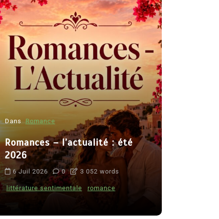
Dans
Romance
Romances – l’actualité : été
Dans
Thriller
2026
Le coupab
6 Juil 2026
0
3 052 words
de Clara 
littérature sentimentale
romance
8 Juil 2026