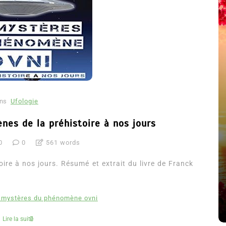
ns
Ufologie
nes de la préhistoire à nos jours
0
0
561 words
été
Dans
Thriller
ire à nos jours. Résumé et extrait du livre de Franck
Le coupable n’est pas Camille
de Clara Delcourt
 mystères du phénomène ovni
8 Juil 2026
0
4 779 words
Lire la suite