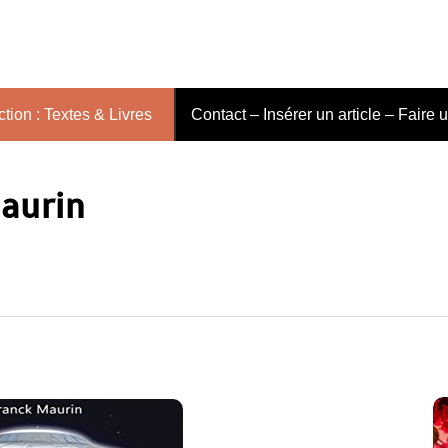
tion : Textes & Livres
Contact – Insérer un article – Faire 
aurin