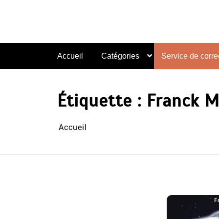
Aller
au
contenu
Accueil
Catégories
Service de correc
Étiquette :
Franck M
Accueil