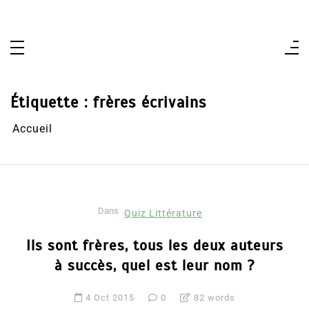
Aller
au
contenu
Étiquette :
frères écrivains
Accueil
Dans
Quiz Littérature
Ils sont frères, tous les deux auteurs
à succès, quel est leur nom ?
4 Oct 2015
0
82 words