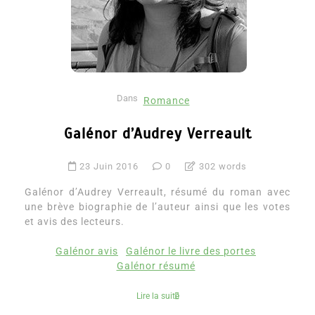
Dans
Romance
Galénor d’Audrey Verreault
23 Juin 2016
0
302 words
Galénor d’Audrey Verreault, résumé du roman avec
une brève biographie de l’auteur ainsi que les votes
et avis des lecteurs.
Galénor avis
Galénor le livre des portes
Galénor résumé
Lire la suite