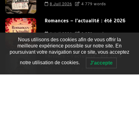
8 Juil 2026
4 779 words
Romances – l’actualité : été 2026
6 Juil 2026
3 052 words
Nous utilisons des cookies afin de vous offrir la
meilleure expérience possible sur notre site. En
poursuivant votre navigation sur ce site, vous acceptez
Thrillers – l’actualité : été 2026
notre utilisation de cookies.
J'accepte
4 Juil 2026
2 995 words
Le coupable n’est pas Camille de
Clara Delcourt
0
4 779 words
Romances – l’actualité : été 2026