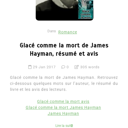
Dans
Romance
Glacé comme la mort de James
Hayman, résumé et avis
29 Jan 2017
0
305 words
Glacé comme la mort de James Hayman. Retrouvez
ci-dessous quelques mots sur l’auteur, le résumé du
livre et les avis des lecteurs.
Glacé comme la mort avis
Glacé comme la mort James Hayman
James Hayman
Lire la suite