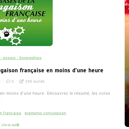
- essais - biographies
ugaison française en moins d’une heure
8
0
245 words
été
Dans
Thriller
 en moins d’une heure. Découvrez le résumé, les votes
Le coupable n’est pas Camille
..
de Clara Delcourt
n française
gramemo conjugaison
8 Juil 2026
0
4 779 words
Lire la suite