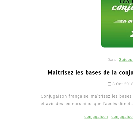
Dans
Guides 
Maîtrisez les bases de la conj
Dans
Romance
3 Oct 201
Romances – l’actualité : 
2026
Conjugaison française, maîtrisez les bases
et avis des lecteurs ainsi que l’accès direct.
6 Juil 2026
0
3 052 words
littérature sentimentale
romance
conjugaison
conjugaiso