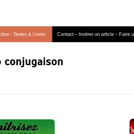
tion : Textes & Livres
Contact – Insérer un article – Faire 
 conjugaison