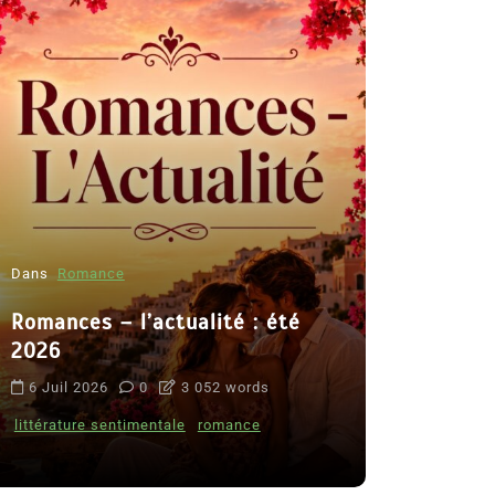
Dans
Romance
Romances – l’actualité : été
Dans
Thriller
2026
Le coupab
6 Juil 2026
0
3 052 words
de Clara 
littérature sentimentale
romance
8 Juil 2026