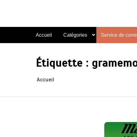
Aller
au
contenu
Accueil
Catégories
Service de correc
Étiquette :
gramemo
Accueil