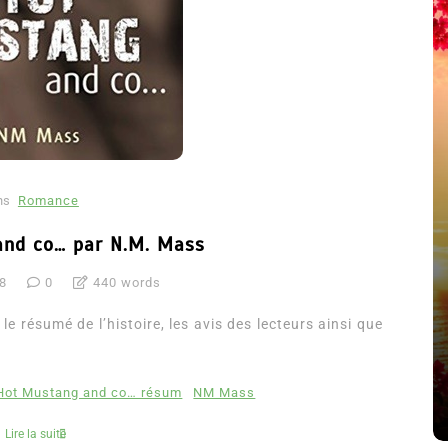
ns
Romance
nd co… par N.M. Mass
18
0
440 words
été
Dans
Thriller
 résumé de l’histoire, les avis des lecteurs ainsi que
Le coupable n’est pas Camille
de Clara Delcourt
Hot Mustang and co… résum
NM Mass
8 Juil 2026
0
4 779 words
Lire la suite