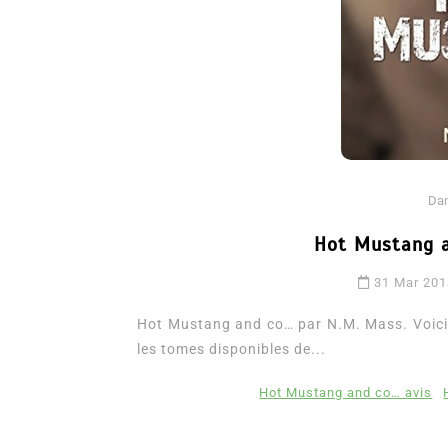
Da
Hot Mustang a
Dans
Romance
31 Mar 20
Romances – l’actualité : 
2026
Hot Mustang and co… par N.M. Mass. Voici le
les tomes disponibles de...
6 Juil 2026
0
3 052 words
littérature sentimentale
romance
Hot Mustang and co… avis