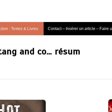
tion : Textes & Livres
Contact – Insérer un article – Faire 
tang and co… résum