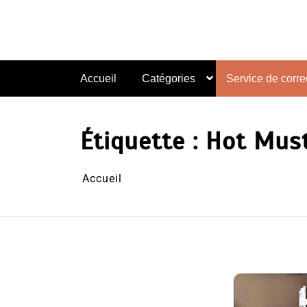
Aller
au
contenu
Accueil
Catégories
Service de correc
Étiquette :
Hot Mus
Accueil