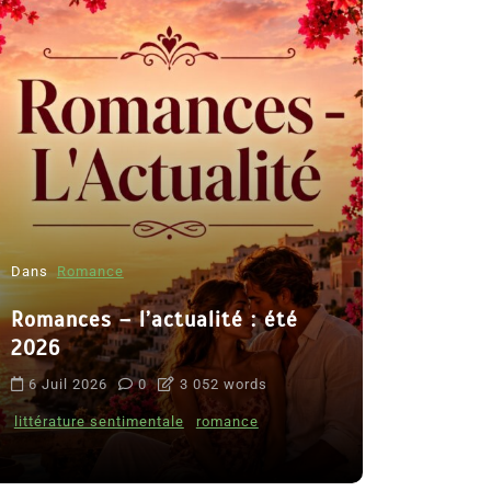
Dans
Romance
Romances – l’actualité : été
Dans
Thriller
2026
Le coupab
6 Juil 2026
0
3 052 words
de Clara 
littérature sentimentale
romance
8 Juil 2026