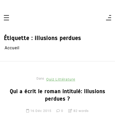
Aller
au
contenu
Étiquette :
illusions perdues
Accueil
Dans
Quiz Littérature
Qui a écrit le roman intitulé: Illusions
perdues ?
16 Déc 2015
0
82 words