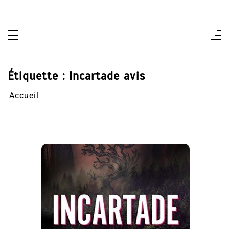
Aller
au
contenu
Étiquette :
Incartade avis
Accueil