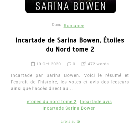
Dans
Romance
Incartade de Sarina Bowen, Étoiles
du Nord tome 2
19 Oct 2020
0
472 words
Incartade par Sarina Bowen. Voici le résumé et
l’extrait de l’histoire, les votes et avis des lecteurs
ainsi que l’accès direct au...
etoiles du nord tome 2
Incartade avis
Incartade Sarina Bowen
Lire la suite