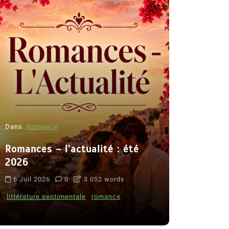
Dans
Romance
Romances – l’actualité : été
Dans
Thriller
2026
Le coupab
6 Juil 2026
0
3 052 words
de Clara 
littérature sentimentale
romance
8 Juil 2026