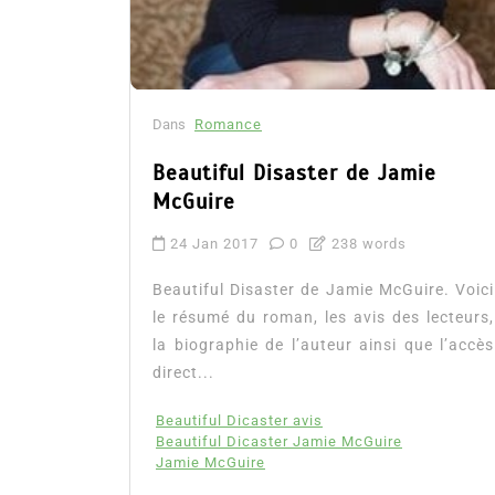
Dans
Romance
Beautiful Disaster de Jamie
McGuire
24 Jan 2017
0
238 words
Beautiful Disaster de Jamie McGuire. Voici
le résumé du roman, les avis des lecteurs,
la biographie de l’auteur ainsi que l’accès
direct...
Beautiful Dicaster avis
Beautiful Dicaster Jamie McGuire
Jamie McGuire