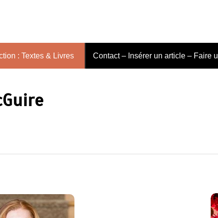
tion : Textes & Livres
Contact – Insérer un article – Faire 
Guire