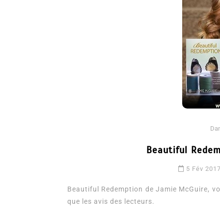
Dans
Romance
Da
Romances – l’actualité : 
Beautiful Rede
2026
5 Fév 201
6 Juil 2026
0
3 052 words
Beautiful Redemption de Jamie McGuire, voic
littérature sentimentale
romance
que les avis des lecteurs.