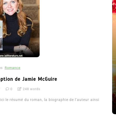
ns
Romance
été
Dans
Thriller
mption de Jamie McGuire
Le coupable n’est pas Camille
7
0
248 words
de Clara Delcourt
i le résumé du roman, la biographie de l’auteur ainsi
8 Juil 2026
0
4 779 words