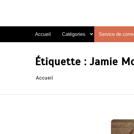
Aller
au
contenu
Accueil
Catégories
Service de correc
Étiquette :
Jamie Mc
Accueil