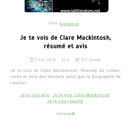
Dans
Romance
Je te vois de Clare Mackintosh,
résumé et avis
9 Fév 2018
0
377 words
Je te vois de Clare Mackintosh. Résumé du roman,
votes et avis des lecteurs ainsi que la biographie de
l’auteur.
Je te vois avis
Je te vois Clare Mackintosh
Je te vois résumé
Lire la suite