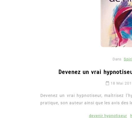
Dans
Spir
Devenez un vrai hypnotiseu
Dans
Romance
18 Mai 201
Romances – l’actualité : 
2026
Devenez un vrai hypnotiseur, maîtrisez l’
pratique, son auteur ainsi que les avis des l
6 Juil 2026
0
3 052 words
littérature sentimentale
romance
devenir hypnotiseur