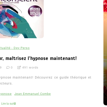
itualité - Dev Perso
r, maîtrisez l’hypnose maintenant!
9
0
491 words
été
Dans
Thriller
hypnose maintenant! Découvrez ce guide théorique et
Le coupable n’est pas Camille
ecteurs.
de Clara Delcourt
hypnose
Jean Emmanuel Combe
8 Juil 2026
0
4 779 words
Lire la suite