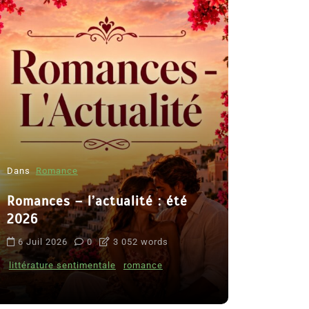
Dans
Romance
Romances – l’actualité : été
Dans
Thriller
2026
Le coupab
6 Juil 2026
0
3 052 words
de Clara 
littérature sentimentale
romance
8 Juil 2026