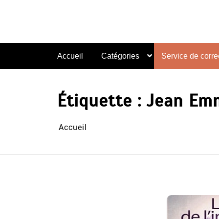
Aller
au
contenu
Accueil
Catégories
Service de correc
Étiquette :
Jean Em
Accueil