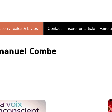
tion : Textes & Livres
Contact – Insérer un article – Faire 
manuel Combe