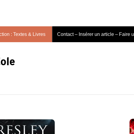
tion : Textes & Livres
Contact – Insérer un article – Faire 
Cole