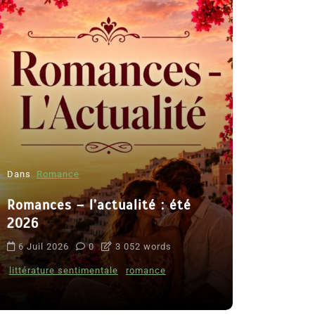
Dans
Romance
Romances – l’actualité : été
Dans
Thriller
2026
Le coupab
6 Juil 2026
0
3 052 words
de Clara 
littérature sentimentale
romance
8 Juil 2026