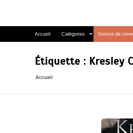
Aller
au
contenu
Accueil
Catégories
Service de correc
Étiquette :
Kresley 
Accueil