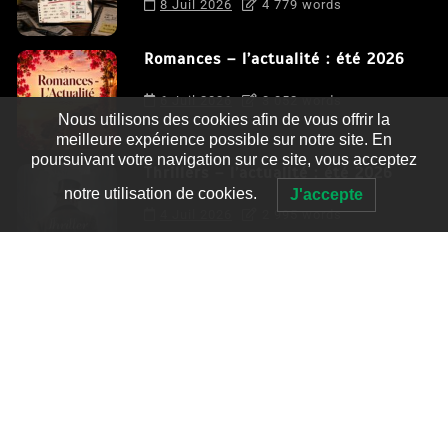
8 Juil 2026
4 779 words
Romances – l’actualité : été 2026
6 Juil 2026
3 052 words
Nous utilisons des cookies afin de vous offrir la
meilleure expérience possible sur notre site. En
poursuivant votre navigation sur ce site, vous acceptez
Thrillers – l’actualité : été 2026
notre utilisation de cookies.
J'accepte
4 Juil 2026
2 995 words
Le coupable n’est pas Camille de
Clara Delcourt
0
4 779 words
Romances – l’actualité : été 2026