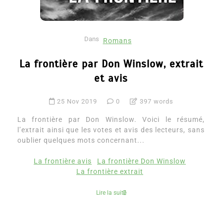
Dans
Romans
La frontière par Don Winslow, extrait
et avis
25 Nov 2019
0
397 words
La frontière par Don Winslow. Voici le résumé,
l’extrait ainsi que les votes et avis des lecteurs, sans
oublier quelques mots concernant...
La frontière avis
La frontière Don Winslow
La frontière extrait
Lire la suite