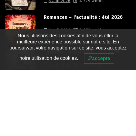
8 Juil 2026
4 779 words
Romances – l’actualité : été 2026
6 Juil 2026
3 052 words
Nous utilisons des cookies afin de vous offrir la
meilleure expérience possible sur notre site. En
poursuivant votre navigation sur ce site, vous acceptez
Thrillers – l’actualité : été 2026
notre utilisation de cookies.
J'accepte
4 Juil 2026
2 995 words
Le coupable n’est pas Camille de
Clara Delcourt
0
4 779 words
Romances – l’actualité : été 2026