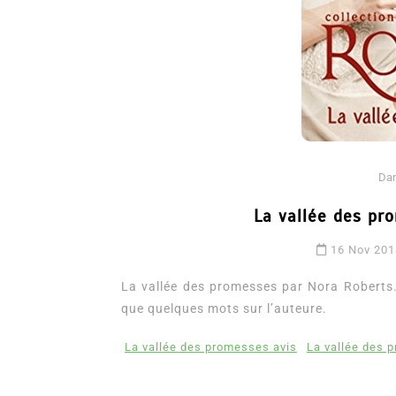
Da
La vallée des pr
Dans
Romance
16 Nov 20
Romances – l’actualité : 
2026
La vallée des promesses par Nora Roberts. 
que quelques mots sur l’auteure.
6 Juil 2026
0
3 052 words
littérature sentimentale
romance
La vallée des promesses avis
La vallée des 