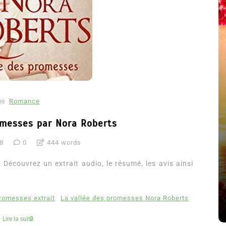
ns
Romance
omesses par Nora Roberts
18
0
444 words
été
Dans
Thriller
Découvrez un extrait audio, le résumé, les avis ainsi
Le coupable n’est pas Camille
de Clara Delcourt
promesses extrait
La vallée des promesses Nora Roberts
8 Juil 2026
0
4 779 words
Lire la suite