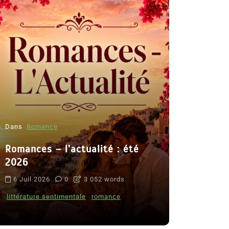
Dans
Romance
Romances – l’actualité : été
Dans
Thriller
2026
Le coupab
6 Juil 2026
0
3 052 words
de Clara 
littérature sentimentale
romance
8 Juil 2026