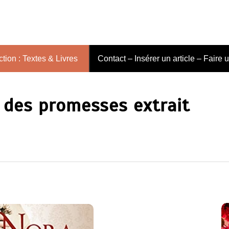
tion : Textes & Livres
Contact – Insérer un article – Faire 
e des promesses extrait