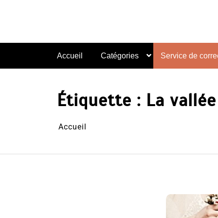
Aller
au
contenu
Accueil
Catégories
Service de correc
Étiquette :
La vallé
Accueil