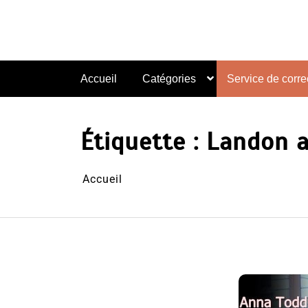
Aller
au
contenu
Accueil
Catégories
Service de correc
Étiquette :
Landon a
Accueil