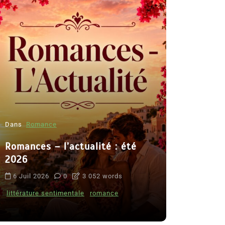
Dans
Romance
Romances – l’actualité : été
Dans
Thriller
2026
Le coupab
6 Juil 2026
0
3 052 words
de Clara 
littérature sentimentale
romance
8 Juil 2026