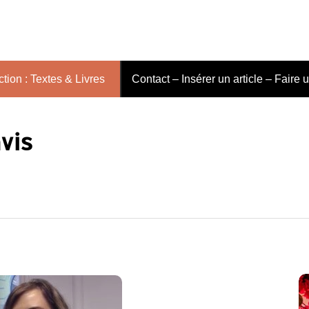
tion : Textes & Livres
Contact – Insérer un article – Faire 
vis