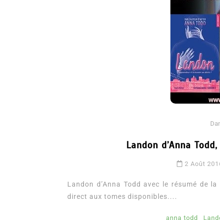
Dans
Romance
Da
Romances – l’actualité : 
Landon d’Anna Todd,
2026
2 Août 201
6 Juil 2026
0
3 052 words
Landon d’Anna Todd avec le résumé de la sé
littérature sentimentale
romance
direct aux tomes disponibles....
anna todd
Land