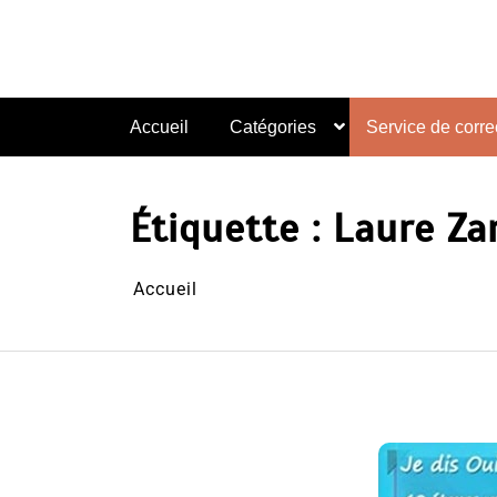
Aller
au
contenu
Accueil
Catégories
Service de correc
Étiquette :
Laure Za
Accueil