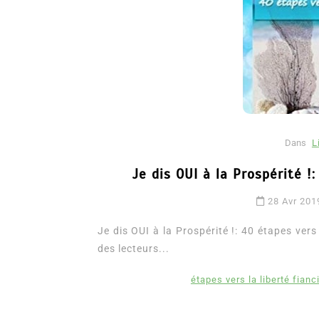
Dans
L
Je dis OUI à la Prospérité !:
Dans
Romance
28 Avr 201
Romances – l’actualité : 
2026
Je dis OUI à la Prospérité !: 40 étapes vers 
des lecteurs...
6 Juil 2026
0
3 052 words
littérature sentimentale
romance
étapes vers la liberté fianc