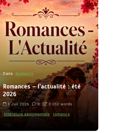
Dans
Romance
Romances – l’actualité : été
Dans
Thriller
2026
Le coupab
6 Juil 2026
0
3 052 words
de Clara 
littérature sentimentale
romance
8 Juil 2026