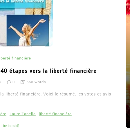
iberté financière
 40 étapes vers la liberté financière
9
0
563 words
été
Dans
Thriller
la liberté financière. Voici le résumé, les votes et avis
Le coupable n’est pas Camille
de Clara Delcourt
ière
Laure Zanella
liberté financière
8 Juil 2026
0
4 779 words
Lire la suite