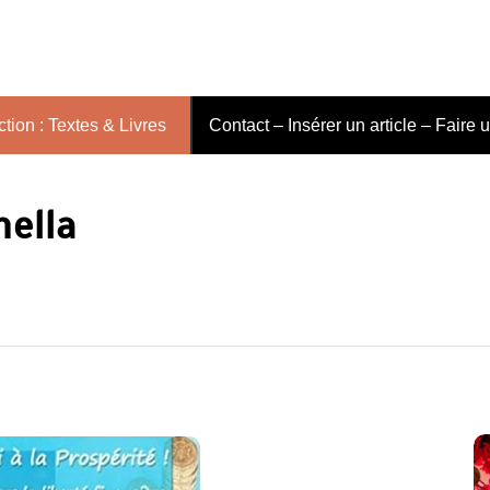
tion : Textes & Livres
Contact – Insérer un article – Faire 
nella