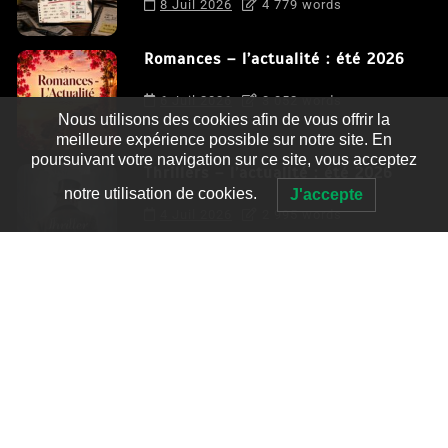
8 Juil 2026
4 779 words
Romances – l’actualité : été 2026
6 Juil 2026
3 052 words
Nous utilisons des cookies afin de vous offrir la
meilleure expérience possible sur notre site. En
poursuivant votre navigation sur ce site, vous acceptez
Thrillers – l’actualité : été 2026
notre utilisation de cookies.
J'accepte
4 Juil 2026
2 995 words
Le coupable n’est pas Camille de
Clara Delcourt
0
4 779 words
Romances – l’actualité : été 2026