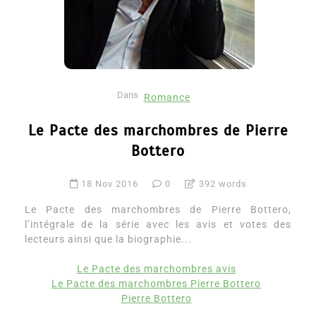
Dans
Romance
Le Pacte des marchombres de Pierre
Bottero
18 Nov 2016
0
392 words
Le Pacte des marchombres de Pierre Bottero,
l’intégrale de la série avec les avis et votes des
lecteurs ainsi que la biographie...
Le Pacte des marchombres avis
Le Pacte des marchombres Pierre Bottero
Pierre Bottero