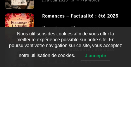
8 Juil 2026
4 779 words
Romances – l’actualité : été 2026
6 Juil 2026
3 052 words
Nous utilisons des cookies afin de vous offrir la
meilleure expérience possible sur notre site. En
poursuivant votre navigation sur ce site, vous acceptez
Thrillers – l’actualité : été 2026
notre utilisation de cookies.
J'accepte
4 Juil 2026
2 995 words
Le coupable n’est pas Camille de
Clara Delcourt
0
4 779 words
Romances – l’actualité : été 2026