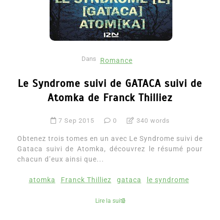
Dans
Romance
Le Syndrome suivi de GATACA suivi de
Atomka de Franck Thilliez
7 Sep 2015
0
340 words
Obtenez trois tomes en un avec Le Syndrome suivi de
Gataca suivi de Atomka, découvrez le résumé pour
chacun d’eux ainsi que...
atomka
Franck Thilliez
gataca
le syndrome
Lire la suite