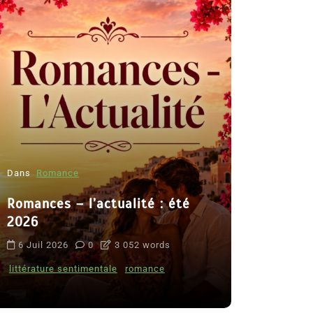
Dans
Romance
Romances – l’actualité : été
Dans
Thriller
2026
Le coupab
6 Juil 2026
0
3 052 words
de Clara 
littérature sentimentale
romance
8 Juil 2026