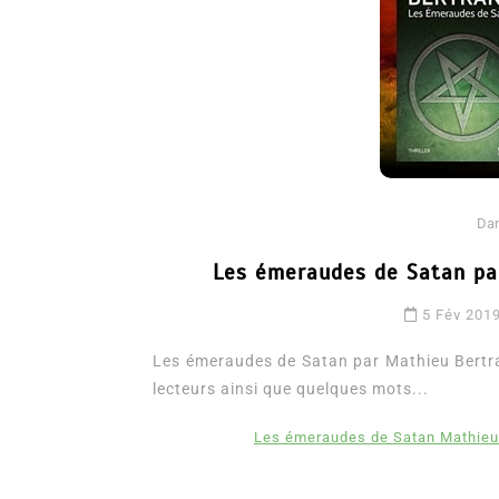
Da
Les émeraudes de Satan pa
Dans
Romance
5 Fév 201
Romances – l’actualité : 
2026
Les émeraudes de Satan par Mathieu Bertrand
lecteurs ainsi que quelques mots...
6 Juil 2026
0
3 052 words
littérature sentimentale
romance
Les émeraudes de Satan Mathieu