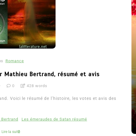
ns
Romance
r Mathieu Bertrand, résumé et avis
9
0
428 words
été
Dans
Thriller
. Voici le résumé de l’histoire, les votes et avis des
Le coupable n’est pas Camille
de Clara Delcourt
 Bertrand
Les émeraudes de Satan résumé
8 Juil 2026
0
4 779 words
Lire la suite