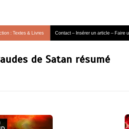
tion : Textes & Livres
Contact – Insérer un article – Faire 
audes de Satan résumé