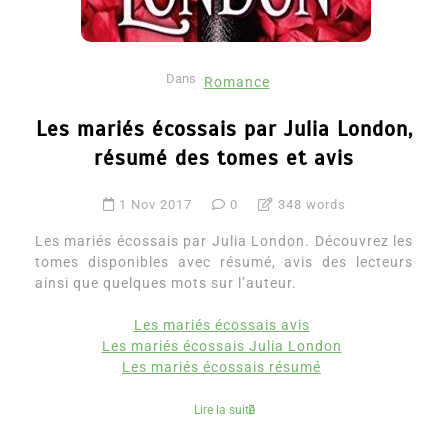
Dans
Romance
Les mariés écossais par Julia London,
résumé des tomes et avis
1 Nov 2017
0
348 words
Les mariés écossais par Julia London. Découvrez les
tomes disponibles avec résumé, avis des lecteurs
ainsi que quelques mots sur l’auteur.
Les mariés écossais avis
Les mariés écossais Julia London
Les mariés écossais résumé
Lire la suite