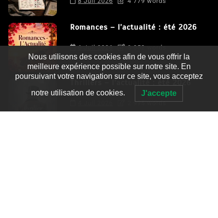
8 Juil 2026
4 779 words
Romances – l’actualité : été 2026
6 Juil 2026
3 052 words
Nous utilisons des cookies afin de vous offrir la
meilleure expérience possible sur notre site. En
poursuivant votre navigation sur ce site, vous acceptez
Thrillers – l’actualité : été 2026
notre utilisation de cookies.
J'accepte
4 Juil 2026
2 995 words
Le coupable n’est pas Camille de
Clara Delcourt
0
4 779 words
Romances – l’actualité : été 2026