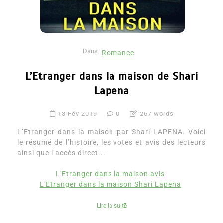
Dans
Romance
L’Etranger dans la maison de Shari
Lapena
13 Fév 2019
0
267 words
L’Etranger dans la maison par Shari LAPENA. Voici
le résumé de l’histoire, les votes et avis des lecteurs
ainsi que l’accès direct...
L'Etranger dans la maison avis
L'Etranger dans la maison Shari Lapena
Lire la suite