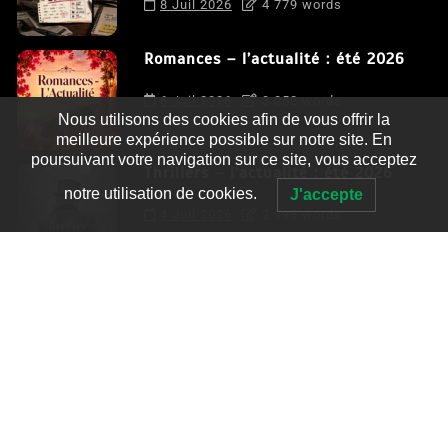
8 Juil 2026
4 779 words
Romances – l’actualité : été 2026
6 Juil 2026
3 052 words
Nous utilisons des cookies afin de vous offrir la
meilleure expérience possible sur notre site. En
poursuivant votre navigation sur ce site, vous acceptez
Thrillers – l’actualité : été 2026
notre utilisation de cookies.
J'accepte
4 Juil 2026
2 995 words
Le coupable n’est pas Camille de
Clara Delcourt
0
4 779 words
Romances – l’actualité : été 2026