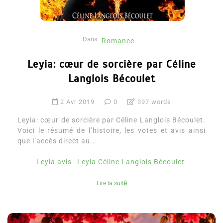
Dans
Romance
Leyia: cœur de sorcière par Céline
Langlois Bécoulet
2 Avr 2019
0
397 words
Leyia: cœur de sorcière par Céline Langlois Bécoulet.
Voici le résumé de l’histoire, les votes et avis ainsi
que l’accès direct au...
Leyia avis
Leyia Céline Langlois Bécoulet
Lire la suite