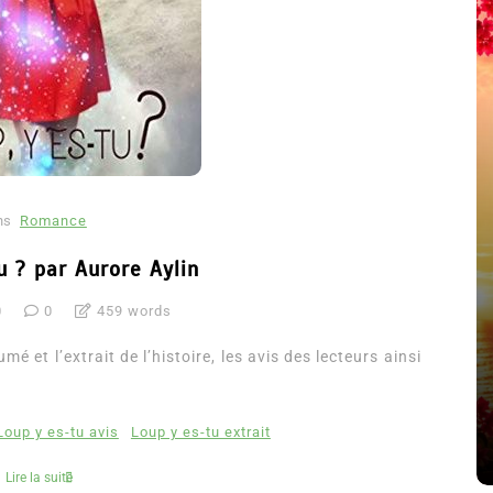
ns
Romance
u ? par Aurore Aylin
0
0
459 words
été
Dans
Thriller
mé et l’extrait de l’histoire, les avis des lecteurs ainsi
Le coupable n’est pas Camille
de Clara Delcourt
Loup y es-tu avis
Loup y es-tu extrait
8 Juil 2026
0
4 779 words
Lire la suite