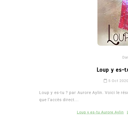
Da
Loup y es-t
Dans
Romance
5 Oct 202
Romances – l’actualité : 
2026
Loup y es-tu ? par Aurore Aylin. Voici le résu
que l’accès direct...
6 Juil 2026
0
3 052 words
littérature sentimentale
romance
Loup y es-tu Aurore Aylin