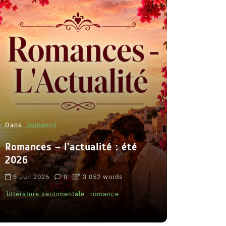
Dans
Romance
Romances – l’actualité : été
Dans
Thriller
2026
Le coupab
6 Juil 2026
0
3 052 words
de Clara 
littérature sentimentale
romance
8 Juil 2026