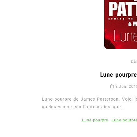
Da
Lune pourpr
Dans
Romance
8 Juin 201
Romances – l’actualité : 
2026
Lune pourpre de James Patterson. Voici le 
quelques mots sur l’auteur ainsi que...
6 Juil 2026
0
3 052 words
littérature sentimentale
romance
Lune pourpre
Lune pourpre