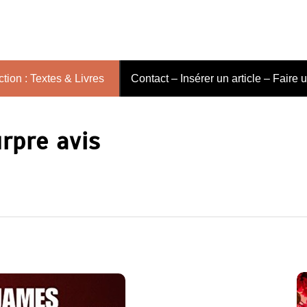
tion : Textes & Livres
Contact – Insérer un article – Faire 
rpre avis