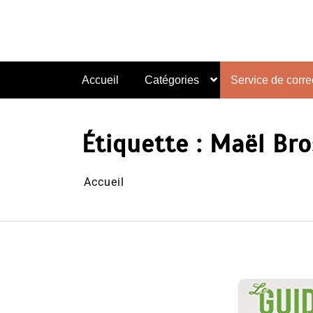
Aller
au
contenu
Accueil
Catégories
Service de correc
Étiquette :
Maël Br
Accueil