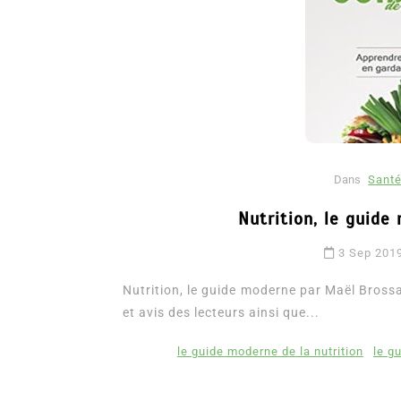
Dans
Santé
Nutrition, le guid
Dans
Romance
3 Sep 201
Romances – l’actualité : 
2026
Nutrition, le guide moderne par Maël Brossau
et avis des lecteurs ainsi que...
6 Juil 2026
0
3 052 words
littérature sentimentale
romance
le guide moderne de la nutrition
le g