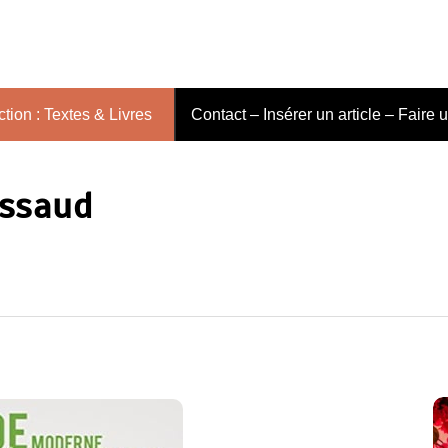
tion : Textes & Livres
Contact – Insérer un article – Faire 
ossaud