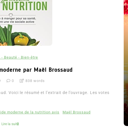
 - Beauté - Bien-être
e moderne par Maël Brossaud
9
0
838 words
été
Dans
Thriller
d. Voici le résumé et l’extrait de l’ouvrage. Les votes
Le coupable n’est pas Camille
de Clara Delcourt
uide moderne de la nutrition avis
Maël Brossaud
8 Juil 2026
0
4 779 words
Lire la suite