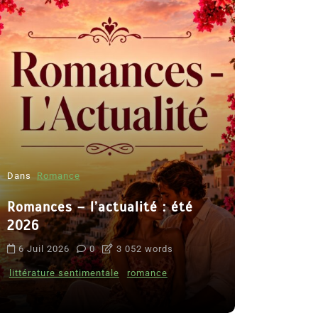
Dans
Romance
Romances – l’actualité : été
Dans
Thriller
2026
Le coupab
6 Juil 2026
0
3 052 words
de Clara 
littérature sentimentale
romance
8 Juil 2026