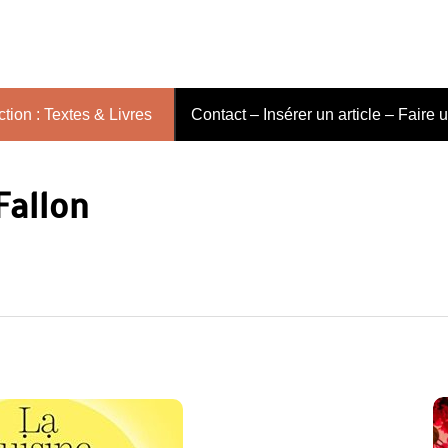
tion : Textes & Livres
Contact – Insérer un article – Faire 
Fallon