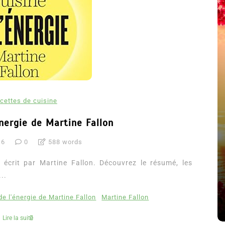
cettes de cuisine
énergie de Martine Fallon
16
0
588 words
été
Dans
Thriller
e écrit par Martine Fallon. Découvrez le résumé, les
Le coupable n’est pas Camille
..
de Clara Delcourt
de l'énergie de Martine Fallon
Martine Fallon
8 Juil 2026
0
4 779 words
Lire la suite