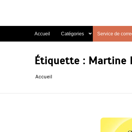
Aller
au
contenu
Accueil
Catégories
Service de correc
Étiquette :
Martine 
Accueil