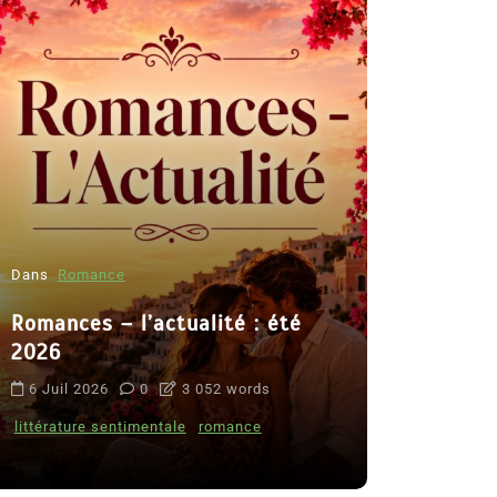
Dans
Romance
Romances – l’actualité : été
Dans
Thriller
2026
Le coupab
6 Juil 2026
0
3 052 words
de Clara 
littérature sentimentale
romance
8 Juil 2026