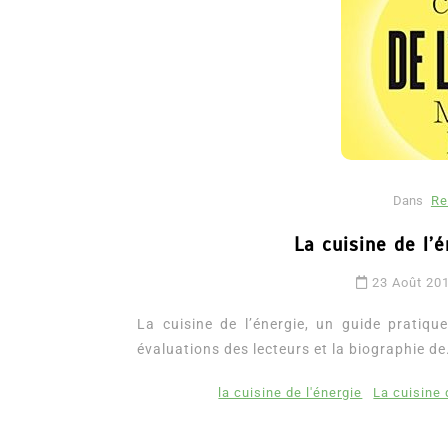
Dans
Re
La cuisine de l’
Dans
Romance
23 Août 20
Romances – l’actualité : 
2026
La cuisine de l’énergie, un guide pratiqu
évaluations des lecteurs et la biographie de.
6 Juil 2026
0
3 052 words
littérature sentimentale
romance
la cuisine de l'énergie
La cuisine 