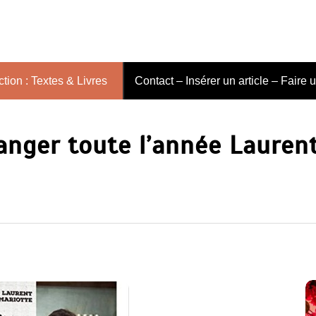
tion : Textes & Livres
Contact – Insérer un article – Faire 
nger toute l’année Lauren