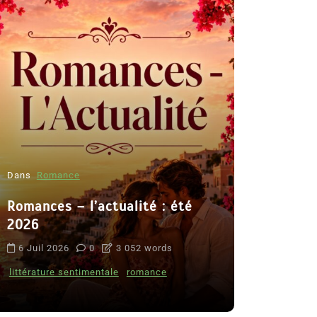
Dans
Romance
Romances – l’actualité : été
Dans
Thriller
2026
Le coupab
6 Juil 2026
0
3 052 words
de Clara 
littérature sentimentale
romance
8 Juil 2026