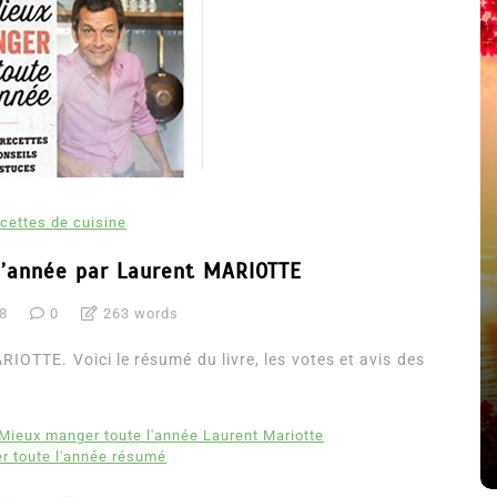
cettes de cuisine
l’année par Laurent MARIOTTE
18
0
263 words
été
Dans
Thriller
OTTE. Voici le résumé du livre, les votes et avis des
Le coupable n’est pas Camille
de Clara Delcourt
Mieux manger toute l'année Laurent Mariotte
8 Juil 2026
0
4 779 words
r toute l'année résumé