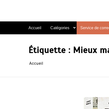
Aller
au
contenu
Accueil
Catégories
Service de correc
Étiquette :
Mieux ma
Accueil