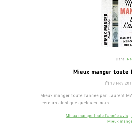
Dans
Re
Mieux manger toute 
Dans
Romance
18 Nov 20
Romances – l’actualité : 
2026
Mieux manger toute l’année par Laurent MARI
lecteurs ainsi que quelques mots...
6 Juil 2026
0
3 052 words
littérature sentimentale
romance
Mieux manger toute l'année avis
Mieux mange