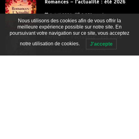
Romances – l’actualité : été 2026
6 Juil 2026
3 052 words
Nous utilisons des cookies afin de vous offrir la
meilleure expérience possible sur notre site. En
poursuivant votre navigation sur ce site, vous acceptez
Thrillers – l’actualité : été 2026
notre utilisation de cookies.
J'accepte
4 Juil 2026
2 995 words
Le coupable n’est pas Camille de
Clara Delcourt
0
4 779 words
Romances – l’actualité : été 2026
0
3 052 words