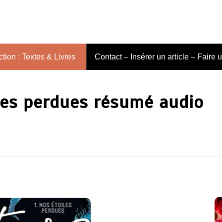
tion : Textes & Livres
Contact – Insérer un article – Faire 
les perdues résumé audio