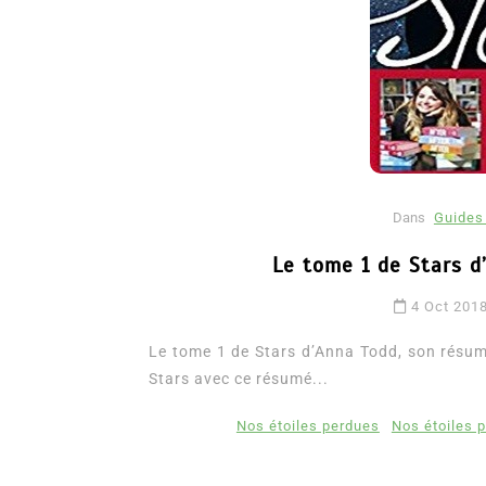
Dans
Guides 
Le tome 1 de Stars d
Dans
Romance
4 Oct 201
Romances – l’actualité : 
2026
Le tome 1 de Stars d’Anna Todd, son résum
Stars avec ce résumé...
6 Juil 2026
0
3 052 words
littérature sentimentale
romance
Nos étoiles perdues
Nos étoiles 