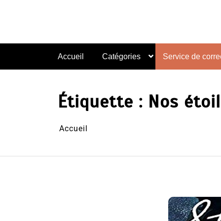
Aller
au
contenu
Accueil
Catégories
Service de correc
Étiquette :
Nos étoi
Accueil