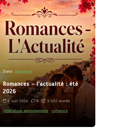
Dans
Romance
Romances – l’actualité : été
Dans
Thriller
2026
Le coupab
6 Juil 2026
0
3 052 words
de Clara 
littérature sentimentale
romance
8 Juil 2026