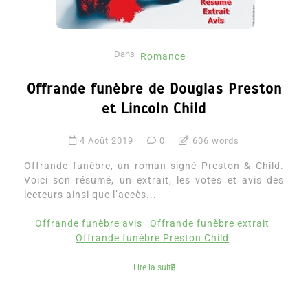
Dans
Romance
Offrande funèbre de Douglas Preston
et Lincoln Child
4 Août 2019
0
606 words
Offrande funèbre, un roman signé Preston & Child.
Voici son résumé, un extrait, les votes et avis des
lecteurs ainsi que l’accès...
Offrande funèbre avis
Offrande funèbre extrait
Offrande funèbre Preston Child
Lire la suite