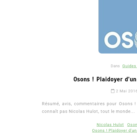
Dans
Guides 
Dans
Romance
Osons ! Plaidoyer d’u
Romances – l’actualité : 
2 Mai 201
2026
Résumé, avis, commentaires pour Osons ! 
6 Juil 2026
0
3 052 words
connaît pas Nicolas Hulot, tout le monde...
littérature sentimentale
romance
Nicolas Hulot
Oson
Osons ! Plaidoyer d'u