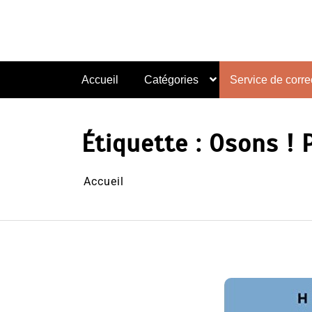
Aller
au
contenu
Accueil
Catégories
Service de correc
Étiquette :
Osons ! 
Accueil