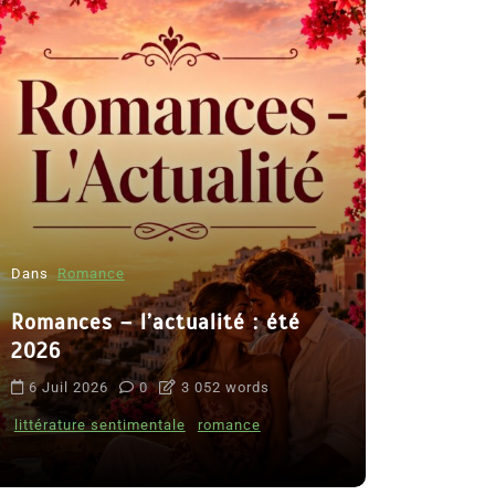
Dans
Romance
Romances – l’actualité : été
Dans
Thriller
2026
Le coupab
6 Juil 2026
0
3 052 words
de Clara 
littérature sentimentale
romance
8 Juil 2026