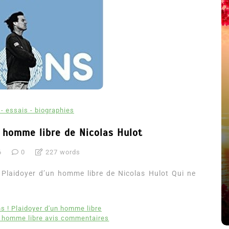
- essais - biographies
n homme libre de Nicolas Hulot
été
6
0
227 words
Dans
Thriller
Plaidoyer d’un homme libre de Nicolas Hulot Qui ne
Le coupable n’est pas Camille
de Clara Delcourt
8 Juil 2026
0
4 779 words
s ! Plaidoyer d'un homme libre
n homme libre avis commentaires