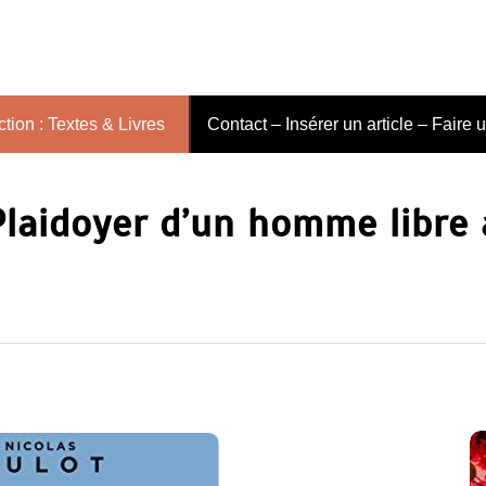
tion : Textes & Livres
Contact – Insérer un article – Faire 
Plaidoyer d’un homme libre