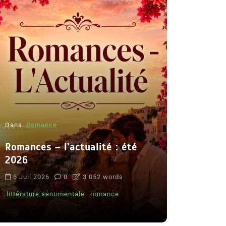
Dans
Romance
Romances – l’actualité : été
Dans
Thriller
2026
Le coupab
6 Juil 2026
0
3 052 words
de Clara 
littérature sentimentale
romance
8 Juil 2026