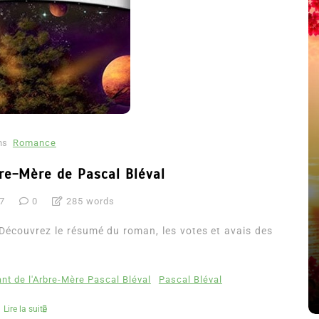
ns
Romance
bre-Mère de Pascal Bléval
7
0
285 words
été
Dans
Thriller
 Découvrez le résumé du roman, les votes et avais des
Le coupable n’est pas Camille
de Clara Delcourt
nt de l'Arbre-Mère Pascal Bléval
Pascal Bléval
8 Juil 2026
0
4 779 words
Lire la suite