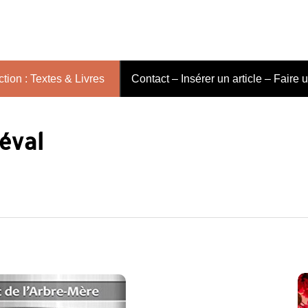
tion : Textes & Livres
Contact – Insérer un article – Faire 
éval