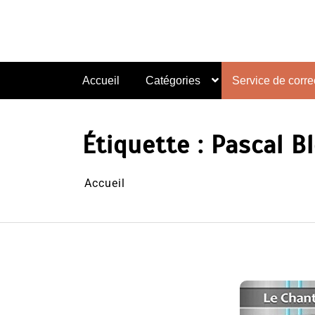
Aller
au
contenu
Accueil
Catégories
Service de correc
Étiquette :
Pascal Bl
Accueil