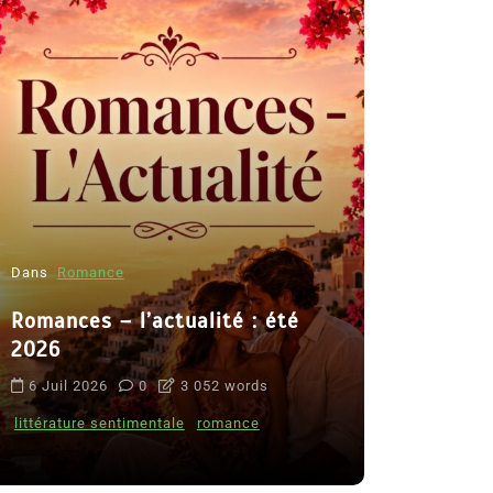
Dans
Romance
Romances – l’actualité : été
Dans
Thriller
2026
Le coupab
6 Juil 2026
0
3 052 words
de Clara 
littérature sentimentale
romance
8 Juil 2026