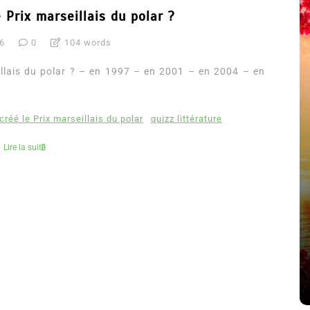
 Prix marseillais du polar ?
16
0
104 words
illais du polar ? – en 1997 – en 2001 – en 2004 – en
réé le Prix marseillais du polar
quizz littérature
Lire la suite
été
Dans
Thriller
Le coupable n’est pas Camille
de Clara Delcourt
8 Juil 2026
0
4 779 words