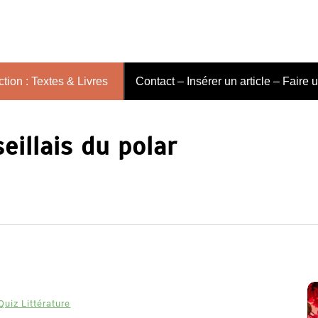
tion : Textes & Livres
Contact – Insérer un article – Faire 
eillais du polar
Quiz Littérature