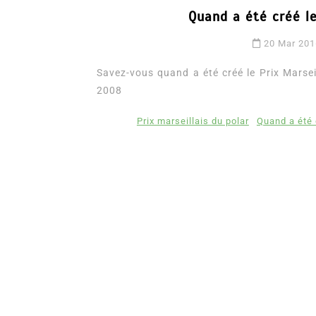
Quand a été créé le
20 Mar 20
Savez-vous quand a été créé le Prix Marse
2008
Prix marseillais du polar
Quand a été c
Dans
Romance
Romances – l’actualité : 
2026
6 Juil 2026
0
3 052 words
littérature sentimentale
romance