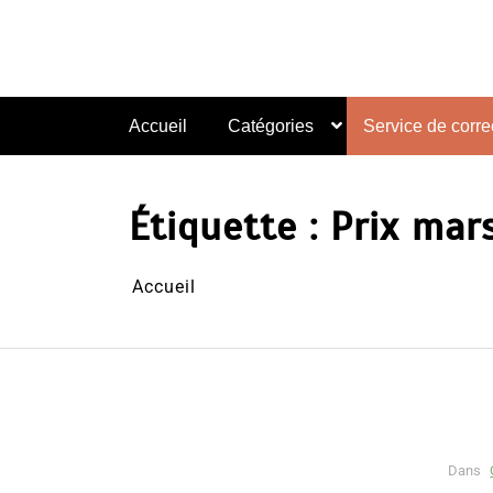
Aller
au
contenu
Accueil
Catégories
Service de correc
Étiquette :
Prix mars
Accueil
Dans