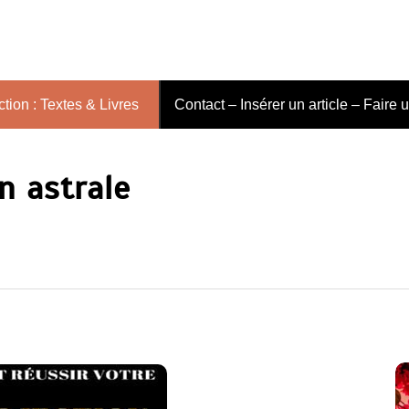
tion : Textes & Livres
Contact – Insérer un article – Faire 
n astrale