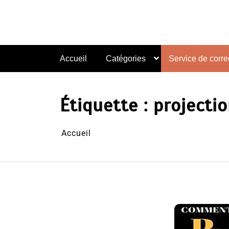
Aller
au
contenu
Accueil
Catégories
Service de correc
Étiquette :
projectio
Accueil