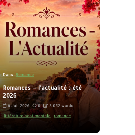
Dans
Romance
Romances – l’actualité : été
Dans
Thriller
2026
Le coupab
6 Juil 2026
0
3 052 words
de Clara 
littérature sentimentale
romance
8 Juil 2026