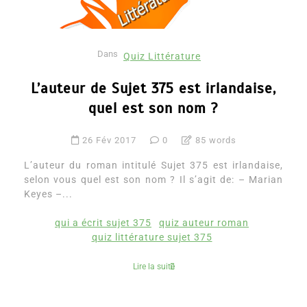
Dans
Quiz Littérature
L’auteur de Sujet 375 est irlandaise,
quel est son nom ?
26 Fév 2017
0
85 words
L’auteur du roman intitulé Sujet 375 est irlandaise,
selon vous quel est son nom ? Il s’agit de: – Marian
Keyes –...
qui a écrit sujet 375
quiz auteur roman
quiz littérature sujet 375
Lire la suite