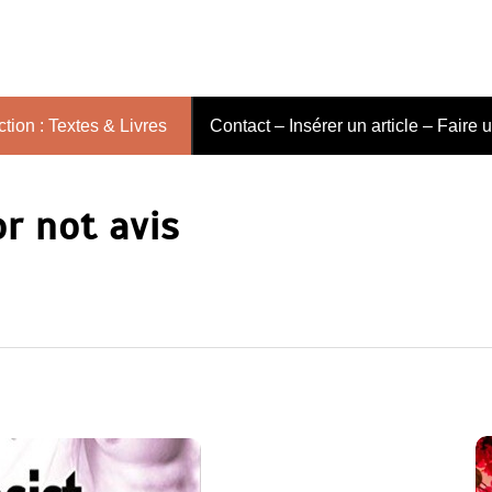
tion : Textes & Livres
Contact – Insérer un article – Faire 
r not avis