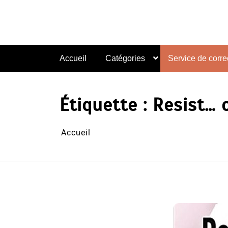
Aller
au
contenu
Accueil
Catégories
Service de correc
Étiquette :
Resist… o
Accueil