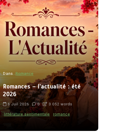
Dans
Romance
Romances – l’actualité : été
Dans
Thriller
2026
Le coupab
6 Juil 2026
0
3 052 words
de Clara 
littérature sentimentale
romance
8 Juil 2026