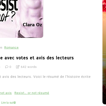
ns
Romance
le avec votes et avis des lecteurs
8
0
642 words
été
Dans
Thriller
t avis des lecteurs. Voici le résumé de l’histoire écrite
Le coupable n’est pas Camille
de Clara Delcourt
not avis
Resist… or not résumé
8 Juil 2026
0
4 779 words
Lire la suite