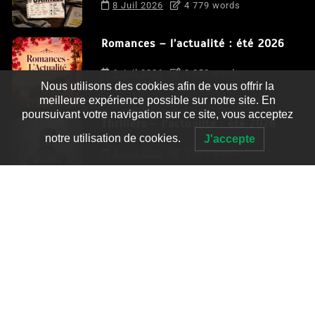
8 Juil 2026
4 779 words
Romances – l’actualité : été 2026
6 Juil 2026
3 052 words
Nous utilisons des cookies afin de vous offrir la
meilleure expérience possible sur notre site. En
poursuivant votre navigation sur ce site, vous acceptez
Thrillers – l’actualité : été 2026
notre utilisation de cookies.
J'accepte
4 Juil 2026
2 995 words
Le coupable n’est pas Camille de
Clara Delcourt
0
4 779 words
Romances – l’actualité : été 2026