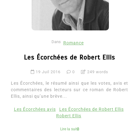
Dans
Romance
Les Écorchées de Robert Ellis
19 Juil 2016
0
249 words
Les Écorchées, le résumé ainsi que les votes, avis et
commentaires des lecteurs sur ce roman de Robert
Ellis, ainsi qu’une brève...
Les Écorchées avis
Les Écorchées de Robert Ellis
Robert Ellis
Lire la suite