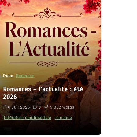
Dans
Romance
Romances – l’actualité : été
Dans
Thriller
2026
Le coupab
6 Juil 2026
0
3 052 words
de Clara 
littérature sentimentale
romance
8 Juil 2026