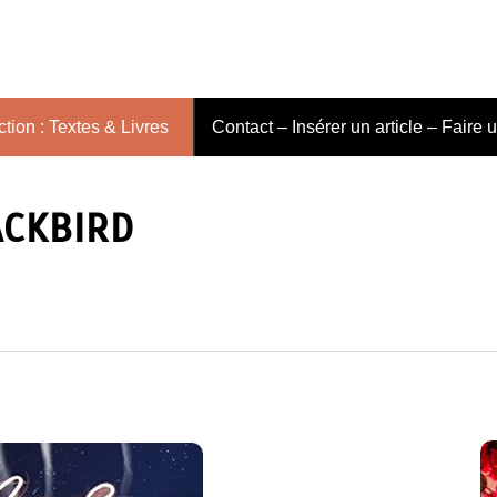
tion : Textes & Livres
Contact – Insérer un article – Faire 
ACKBIRD