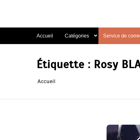
Aller
au
contenu
Accueil
Catégories
Service de correc
Étiquette :
Rosy BL
Accueil