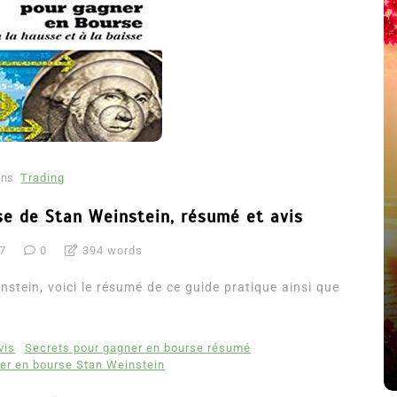
ans
Trading
se de Stan Weinstein, résumé et avis
17
0
394 words
été
Dans
Thriller
stein, voici le résumé de ce guide pratique ainsi que
Le coupable n’est pas Camille
de Clara Delcourt
vis
Secrets pour gagner en bourse résumé
8 Juil 2026
0
4 779 words
er en bourse Stan Weinstein