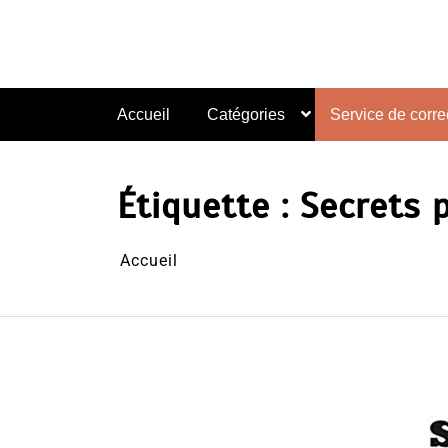
Aller
au
contenu
Accueil
Catégories
Service de correc
Étiquette :
Secrets 
Accueil