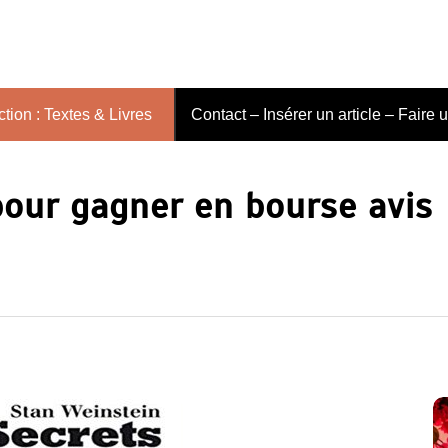
tion : Textes & Livres
Contact – Insérer un article – Faire 
pour gagner en bourse avis