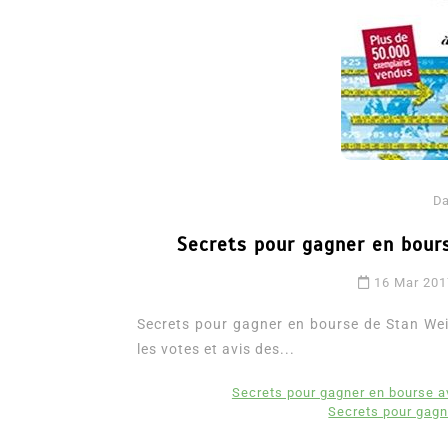
D
Secrets pour gagner en bour
Dans
Romance
16 Mar 20
Romances – l’actualité : 
2026
Secrets pour gagner en bourse de Stan Wein
les votes et avis des...
6 Juil 2026
0
3 052 words
littérature sentimentale
romance
Secrets pour gagner en bourse a
Secrets pour gagn