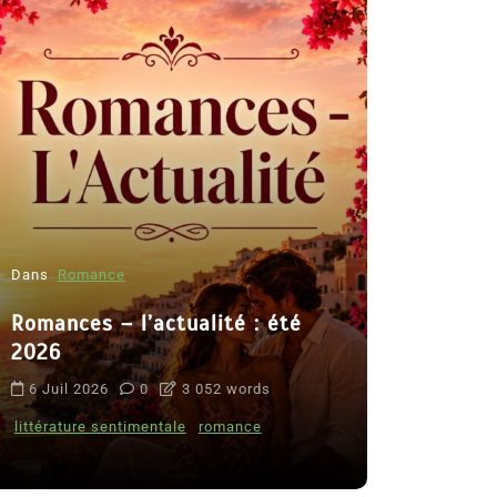
Dans
Romance
Romances – l’actualité : été
Dans
Thriller
2026
Le coupab
6 Juil 2026
0
3 052 words
de Clara 
littérature sentimentale
romance
8 Juil 2026