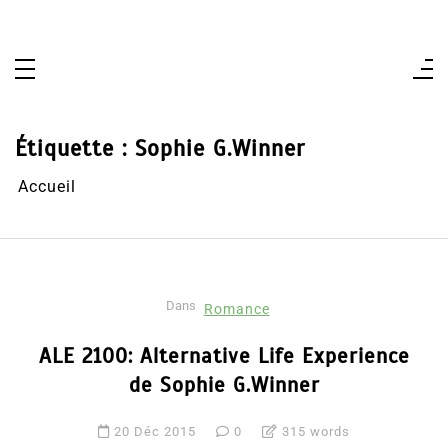
Aller
au
contenu
Étiquette :
Sophie G.Winner
Accueil
Dans
Romance
ALE 2100: Alternative Life Experience
de Sophie G.Winner
20 Déc 2015
0
315 words